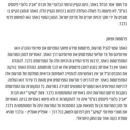
וכל חומר אחר הכלול באתר, הינם הקניין הרוחני הבלעדי של חברת "אביב גלעדי פיננסים
בע"מ". לא תיעשה כל פעולה העלולה לפגוע בזכויות הקניין הללו. האתר והתוכן הקיים בו
מוגנים על ידי חוקי זכויות יוצרים של מדינת ישראל. התוכן המצוי באתר הוא לשימוש פרטי
בלבד.
פרסומות ושיווק
האתר עשוי להכיל מודעות, פרסומות ומידע שיווקי המפרסם את שירותי החברה ו/או
שירותיהם של צד שלישי המפרסמים את שירותיהם דרך האתר. האחריות לתוכן המודעות
המתפרסמות באתר, לרבות פרטי המידע והזכויות חלה על המפרסמים בלבד. להנהלת
האתר אין כל אחריות בנוגע לתוכן פרסומים אלו או לגבי מהימנותם. הנהלת האתר בודקת
את התכנים הנ”ל אך אין באפשרותה להתחייב לאמיתות וכדאיות מוחלטת של מודעות אלו
המתפרסמות באתר. יש להדגיש כי מודעות המפרסמים אינן מהוות כל עידוד ו/או המלצה
לרכישת השירותים ו/או המוצרים המוצעים למכירה במודעות. כל התקשרות עם המפרסמים
בעקבות פרסום המודעות הינה באחריות המשתמש/ת בלבד. צוות "קוויקר" ו/או חברת
"אביב גלעדי פיננסים בע"מ" אינה צד להתקשרות זו ולא תישא באחריות בגינה. האחריות
על תוכן המודעות וכן על תוצאות עקב הסתמכות על המודעות הינה על המשתמש/ת בלבד.
את מוצרי ושירותי "קוויקר" ניתן לפרסם ולשווק בכל דרך – אופליין ואונליין – ובלבד שהיא
עומדת בקנה אחד עם החוק הישראלי.