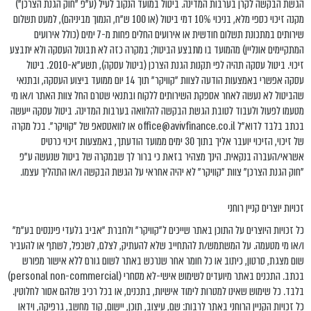
הגשת הבקשה לקרן בערבות המדינה. ביטול במועד הנקוב לעיל (ע"פ "חוק הגנת הצרכן")
מקנה זיכוי כספי מלא, בניכוי 10% דמי ביטול (או 100 ש”ח, הנמוך מביניהם), למעט תשלום
שירותים במתכונת תשלום חודשית או אירועים החלים פחות מ-7 ימים (כולל אירועים
המתקיימים אונליין) מהמועד בו מתבצע הביטול; במקרה כזה לא תבוטל העסקה ולא יתבצע
זיכוי. ביטול עסקה תהיה לפי תקנות הגנת הצרכן (ביטול עסקה), תשע”א-2010. ביטול
עסקה אפשרי באמצעות הודעה לצוות "קוויקר" תוך 14 יום ממועד ביצוע העסקה, ובתנאי
שהביטול לא נעשה לאחר אספקת השירותים ללקוח ובתנאי שטרם החל צוות האתר ו/או מי
מטעמו לפעול ולעבוד לטובת הגשת הבקשה להלוואה בערבות המדינה. ביטול עסקה ייעשה
בכתב בלבד לדוא”ל office@avivfinance.co.il או לוואטסאפ של "קוויקר". בכל מקרה
של זיכוי, הזיכוי יועבר אליך בתוך 30 ימים ממועד הודעתך, באמצעות זיכוי כרטיס
אשראי/העברה בנקאית. הינך מצהיר בזאת כי ברור לך שבמקרה של ביטול שנעשה ע"פ
"חוק הגנת הצרכן" צוות "קוויקר" לא יהיה אחראי על הגשת הבקשה ו/או התהליך עצמו.
זכויות יוצרים קניין רוחני
כל זכויות היוצרים על התוכן באתר שייכים ל"קוויקר" ולחברת "אביב גלעדי פיננסים בע"מ"
ו/או מי מטעמה. על המשתמש/ת להתחייב שלא להעתיק, לצלם, לשכפל, לשתף או להעביר
שום מצגת, סרטון, כיתוב או כל חומר אחר שנרכש באתר לשום גורם ללא אישור מפורש
בכתב. התכנים באתר מיועדים לשימוש אישי-לא מסחרי (personal non-commercial)
בלבד. כל שימוש שאינו למטרות לימוד אישיות, בתכנים, או בכל רכיב שלהם אסור לחלוטין.
כל זכויות הקניין הרוחני באתר לרבות: שם, עיצוב, תוכן, יישום, קוד מחשב, גרפיקה, וידאו