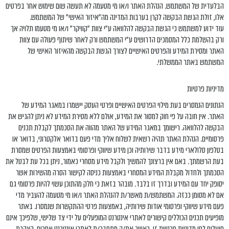
הבלעדית של המשתמש. הנהלת האתר ו/או מי מטעמה לא תעשה שום שימוש אחר בפרטים
אלו, זולת הגשת הבקשה לקרן בערבות המדינה מה"איזור האישי" של המשתמש.
עוד ידוע למשתמש כי הגשת הבקשה להלוואה ע"י צוות "קוויקר" ו/או מי מטעמו תלויה אך
ורק בהשלמת כלל המסמכים הדרושים ע"י המשתמש ורק לאחר שיתוף פעולה עם צוות
האתר ומסירת המידע והפרטים האישיים לצורך הגשת הבקשה מהאיזור האישי של
המשתמש באתר הממשלתי.
מדיניות פרטיות
הנתונים הנמסרים בעת מילוי הפרטים האישיים ופרטי העסק יישמרו במאגר המידע של
האתר. אין חובה על פי חוק למסור את המידע, אולם ללא מסירת המידע לא ניתן להגיש את
הבקשה להלוואה. רישומך במאגר המידע של האתר מהווה את הסכמתך לקבלת תכנים
פרסומיים. הנהלת האתר תהיה רשאית לשלוח אליך מדי פעם בדואר אלקטרוני, בדואר או
בטלפון סלולארי מידע בדבר שירותיה וכן מידע שיווקי ופרסומי באמצעות הפרטים שמסרת
בעת הרשמתך. באם אין ברצונך להמשיך ולקבל מידע מסחרי כאמור, ניתן בכל עת לבטל את
הסכמתך ולחדול מקבלת המידע המסחרי באמצעות כניסה לקישור הסרה מהשירות אשר
יסופק יחד עם המידע ובדרך זו בלבד. מובהר בזאת כי חלק מהתוכן עשוי להיות פרסומי גם
אם לא מסומן ככזה. המשתמש/ת מאשר/ת להנהלת האתר ו/או מי מטעמה להעביר מדי
פעם מידע שיווקי ופרסומי אודות שירותיה, באמצעות פרטי ההתקשרות שנמסרו. באתר
מופיעים תכנים הכוללים קישורים לאתרי אינטרנט המופעלים על ידי צד שלישי, שלפיכך אינם
פועלים לפי מדיניות פרטיות זו. כאשר את/ה מתחבר/ת לאתרי אינטרנט אחרים, הצהרת