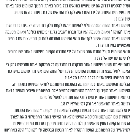
ועליך להסכים לבדוק אם יש שינויים בתנאים בכל ביקור באתר. המשך השימוש שלך באתר
או בשירותים הניתנים על ידו הינם ראיה לקבלת התנאים של כתב ויתור זה או שינויים
שיבוצעו בו.
שימוש באתר מהווה הסכמה שלא להשתתף ו/או לקחת חלק בתובענה ייצוגית נגד הנהלת
אתר "קוויקר" ו/או מי מטעמה ו/או נגד חברת "אביב גלעדי פיננסים בע"מ” ו/או מי מטעמה.
שימוש באתר מהווה אישור לקריאת תנאי השימוש והסכמה להם וכן התייעצות עם גורמים
מקצועיים במידת הצורך.
תנאי השימוש וכן כל הסכם אחר שנוצר על ידי החברה הקשור בשימוש באתר יהיו כפופים
לדיני מדינת ישראל בלבד.
בעת שאתם עושים שימוש באתר ומבקרה בו התגלעה כל מחלוקת, אתם מסכימים להלן כי
האמור לעיל נמצא תחת סמכות השיפוט הבלעדי של החוק הישראלי תוך שימוש במערכת
בתי המשפט הישראליים בלבד במחוז תל אביב.
הגלישה והשימוש באתר כפוף ומותנה בהסכמת המשתמש לתנאי השימוש בתקנון זה.
השימוש באתר מעיד על הסכמת המשתמש לתנאים אלה. המשתמש מצהיר ומאשר בזאת
כי תנאי השימוש באתר ידועים לו וכי הוא מתחייב לפעול על פיהם.
רכישה באתר תתאפשר אך ורק למי שמלאו לו 18.
ידוע למשתמש באתר זה כי הגשת בקשה להלוואה דרך "קוויקר" מהווה את הסכמתו
למסירת שם המשתמש והסיסמא האישיים לאיזור האישי באתר הממשלתי וזאת לצורך
הגשת הבקשה באופן שיאפשר קבלת מידע ועדכונים מהקרן בערבות המדינה ישירות
למייל/נייד של המשתמש. המשך התהליך לאחר הגשת הבקשה ע"י "קוויקר" הינה באחריותו