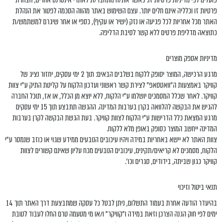
פרטיות זו וכלליה אינם חלים יותר. עצם השימוש באתר מהווה הסכמה לפטור את הנהלת
האתר מכל אחריות לכל פגיעה או נזק (ישיר או עקיף), כספי או אחר שיגרם למשתמש/ת
כתוצאה מדליפת פרטים ללא קשר לסיבת הדליפה.
מדיניות אספק מוצרים
מרגע הרכישה, המוצר יסופק ללקוח בשלבים הבאים: תוך 2 ימי עסקים, יחזור נציג של
קוויקר באמצעות ה"וואטסאפ" לצירת קשר ראשוני ועדכון הלקוח על קליטת התיק ע"י צוות
קוויקר. לאחר שכלל המסמכים יושלמו ע"י הלקוח, ללא יוצא מן הכלל, או אז, תוכל החברה
להגיש את הבקשה להלוואה בקרן בערבות המדינה. ההגשה תתבצע תוך 15 ימי עסקים
מרגע המצאת כלל הדרישות ע"י הלקוח לצוות קוויקר. בעת הגשת הבקשה לקרן בערבות
המדינה ייחשב המוצר כסופק באופן מלא ללקוח.
צוות האתר לא יישא באחריות במידה ויהיו עיכובים הנובעים ממידע שגוי או כוזב שנמסר ע"י
הלקוח, מסמכים לא קריאים/תקינים, עיכובים הנובעים מכח עליון שאינם קשורים לצוות
קוויקר כגון שביתה, בידודים, סגרים וכו'.
תנאי ביטול וזיכוי
בהיעדר הודעה אחרת בעמוד התשלום, ניתן לבטל כל עסקה שמתבצעת דרך האתר תוך 14
ימים לפי חוק הגנה הצרכן וזאת במידה ו"קוויקר" ו/או מי מטעמה טרם החלו לעבוד לטובת