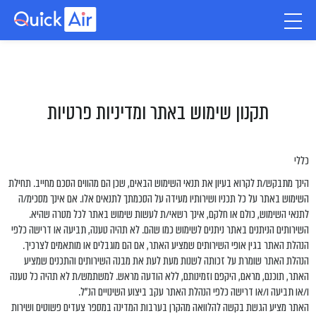
תקנון שימוש באתר ומדיניות פרטיות
כללי
הינך מתבקש/ת לקרוא בעיון את תנאי השימוש הבאים, שכן הם מהווים הסכם מחייב. תחילת
השימוש באתר על כל תכניו ושירותיו מעידה על הסכמתך לתנאים אלו. אם אינך מסכימ/ה
לתנאי השימוש, כולם או חלקם, אינך רשאי/ת לעשות שימוש באתר לכל מטרה שהיא.
השירותים הניתנים באתר ניתנים לשימוש כמו שהם. לא תהיה טענה, תביעה או דרישה כלפי
הנהלת האתר בגין אופי השירותים שמציע האתר, אם הם מוגבלים או מותאמים לצרכיך.
הנהלת האתר שומרת על זכותה לשנות מעת לעת את מבנה השירותים והתכנים שמציע
האתר, תוכנם, מראם, היקפם וזמינותם, ללא הודעה מראש. למשתמש/ת לא תהיה כל טענה
ו/או תביעה ו/או דרישה כלפי הנהלת האתר עקב ביצוע השינויים הנ”ל.
האתר מציע הגשת בקשה להלוואה מהקרן בערבות המדינה במספר צעדים פשוטים ושירות