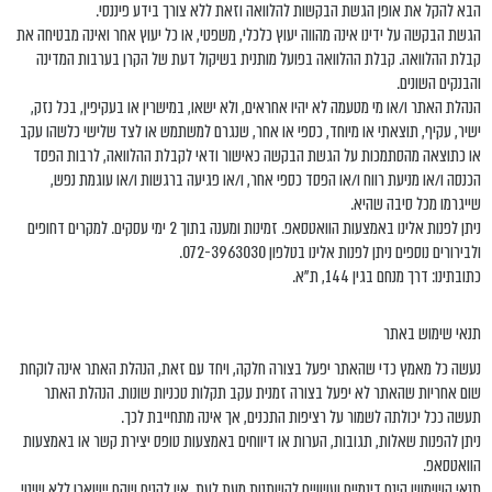
הבא להקל את אופן הגשת הבקשות להלוואה וזאת ללא צורך בידע פיננסי.
הגשת הבקשה על ידינו אינה מהווה יעוץ כלכלי, משפטי, או כל יעוץ אחר ואינה מבטיחה את
קבלת ההלוואה. קבלת ההלוואה בפועל מותנית בשיקול דעת של הקרן בערבות המדינה
והבנקים השונים.
הנהלת האתר ו/או מי מטעמה לא יהיו אחראים, ולא ישאו, במישרין או בעקיפין, בכל נזק,
ישיר, עקיף, תוצאתי או מיוחד, כספי או אחר, שנגרם למשתמש או לצד שלישי כלשהו עקב
או כתוצאה מהסתמכות על הגשת הבקשה כאישור ודאי לקבלת ההלוואה, לרבות הפסד
הכנסה ו/או מניעת רווח ו/או הפסד כספי אחר, ו/או פגיעה ברגשות ו/או עוגמת נפש,
שייגרמו מכל סיבה שהיא.
ניתן לפנות אלינו באמצעות הוואטסאפ. זמינות ומענה בתוך 2 ימי עסקים. למקרים דחופים
ולבירורים נוספים ניתן לפנות אלינו בטלפון 072-3963030.
כתובתינו: דרך מנחם בגין 144, ת"א.
תנאי שימוש באתר
נעשה כל מאמץ כדי שהאתר יפעל בצורה חלקה, ויחד עם זאת, הנהלת האתר אינה לוקחת
שום אחריות שהאתר לא יפעל בצורה זמנית עקב תקלות טכניות שונות. הנהלת האתר
תעשה ככל יכולתה לשמור על רציפות התכנים, אך אינה מתחייבת לכך.
ניתן להפנות שאלות, תגובות, הערות או דיווחים באמצעות טופס יצירת קשר או באמצעות
הוואטסאפ.
תנאי השימוש הינם דינמיים ועשויים להשתנות מעת לעת. אין להניח שהם יישארו ללא שינוי